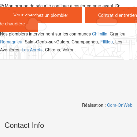
Mon groupe de sécurité continue à couler comme avant ?
Vous cherchez un plombier
Contrat d'entretien
de chaudière
Nos plombiers interviennent sur les communes
Chimilin
, Granieu,
Romagnieu
, Saint-Genix-sur-Guiers, Champagneu,
Filitieu
, Les
Avenières,
Les Abrets
, Chirens, Voiron.
Réalisation :
Com-OnWeb
Contact Info