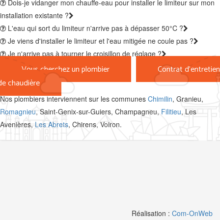
Dois-je vidanger mon chauffe-eau pour installer le limiteur sur mon
installation existante ?
L'eau qui sort du limiteur n'arrive pas à dépasser 50°C ?
Je viens d'installer le limiteur et l'eau mitigée ne coule pas ?
Je n'arrive pas à tourner le croisillon de réglage ?
Vous cherchez un plombier
Contrat d'entretien
de chaudière
Nos plombiers interviennent sur les communes
Chimilin
, Granieu,
Romagnieu
, Saint-Genix-sur-Guiers, Champagneu,
Filitieu
, Les
Avenières,
Les Abrets
, Chirens, Voiron.
Réalisation :
Com-OnWeb