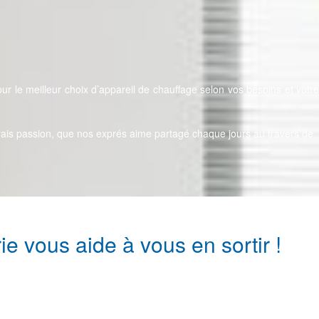
ur le meilleur choix d’appareil de chauffage selon vos besoins et votr
e vrais passion, que nos exprés aime partagé chaque jours au travers de
e vous aide à vous en sortir !