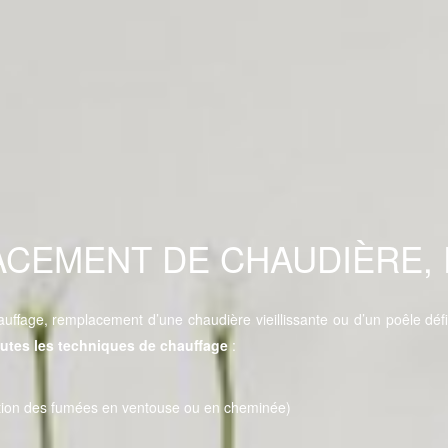
ACEMENT DE CHAUDIÈRE,
ffage, remplacement d’une chaudière vieillissante ou d’un poêle défic
outes les techniques de chauffage
:
tion des fumées en ventouse ou en cheminée)