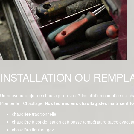
INSTALLATION OU REMPL
Un nouveau projet de chauffage en vue ? Installation complète de chau
Plomberie - Chauffage.
Nos techniciens chauffagistes maîtrisent t
chaudière traditionnelle
chaudière à condensation et à basse température (avec évacua
chaudière fioul ou gaz