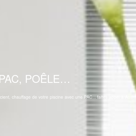
 PAC, POÊLE…
ient, chauffage de votre piscine avec une PAC... faites appel à Aoste