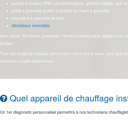
pompe à chaleur (PAC) aérothermiques, géothermiques, split s
poêle à granulés (poêle à pellets) ou insert à granulés
chaudière à granulés de bois
climatiseur réversible
Avec Aoste Plomberie, préservez l’environnement dans lequel vous vive
budget.
Tout nos projet de travaux, sont chacun d'eux prit à coeur, pour que ch
nouveaux projets passionnant.
Quel appareil de chauffage inst
Un 1er diagnostic personnalisé permettra à nos techniciens chauffagis